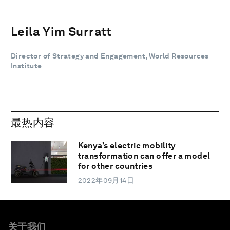
Leila Yim Surratt
Director of Strategy and Engagement, World Resources
Institute
最热内容
Kenya’s electric mobility
transformation can offer a model
for other countries
2022年09月14日
关于我们