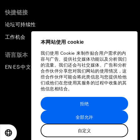
快捷链接
论坛可持续性
工作机会
本网站使用 cookie
我们使用 Cookie 来制作贴合用户需求的内
语言版本
容与广告、提供社交媒体功能以及分析我们
的流量。我们还会与社交媒体、广告和分析
EN
ES
中文
日本語
▪
▪
▪
合作伙伴分享您对我们网站的使用情况，这
些合作伙伴可能会将此类信息与您提供给他
们或他们在您使用其服务的过程中收集的其
他信息相结合。
拒绝
隐私政策和服务条款
全部允许
站点地图
自定义
©
2026
世界经济论坛
EN
ES
中文
日本語