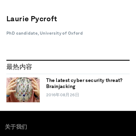
Laurie Pycroft
PhD candidate, University of Oxford
最热内容
The latest cyber security threat?
Brainjacking
2016年08月26日
关于我们