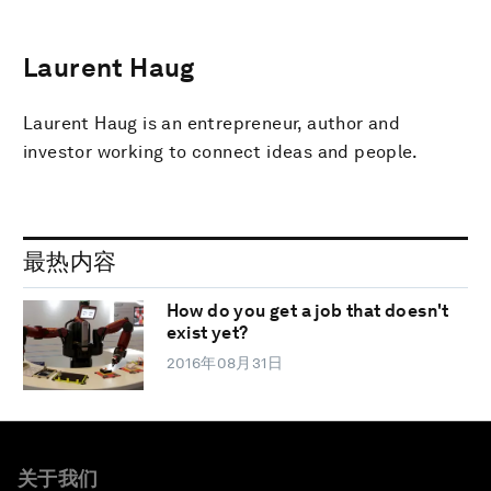
Laurent Haug
Laurent Haug is an entrepreneur, author and
investor working to connect ideas and people.
最热内容
How do you get a job that doesn't
exist yet?
2016年08月31日
关于我们