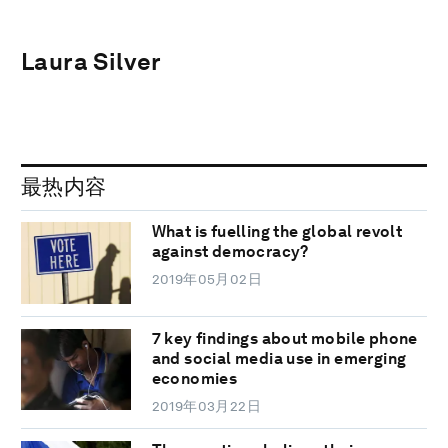
Laura Silver
最热内容
What is fuelling the global revolt
against democracy?
2019年05月02日
7 key findings about mobile phone
and social media use in emerging
economies
2019年03月22日