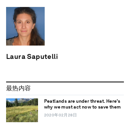
Laura Saputelli
最热内容
Peatlands are under threat. Here's
why we must act now to save them
2020年02月28日