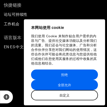
快捷链接
论坛可持续性
工作机会
本网站使用 cookie
我们使用 Cookie 来制作贴合用户需求的内
语言版本
容与广告、提供社交媒体功能以及分析我们
的流量。我们还会与社交媒体、广告和分析
EN
ES
中文
日本語
▪
▪
▪
合作伙伴分享您对我们网站的使用情况，这
些合作伙伴可能会将此类信息与您提供给他
们或他们在您使用其服务的过程中收集的其
他信息相结合。
拒绝
隐私政策和服务条款
全部允许
站点地图
自定义
©
2026
世界经济论坛
EN
ES
中文
日本語