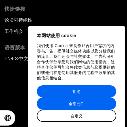
快捷链接
论坛可持续性
工作机会
本网站使用 cookie
我们使用 Cookie 来制作贴合用户需求的内
语言版本
容与广告、提供社交媒体功能以及分析我们
的流量。我们还会与社交媒体、广告和分析
EN
ES
中文
日本語
▪
▪
▪
合作伙伴分享您对我们网站的使用情况，这
些合作伙伴可能会将此类信息与您提供给他
们或他们在您使用其服务的过程中收集的其
他信息相结合。
拒绝
隐私政策和服务条款
全部允许
站点地图
自定义
©
2026
世界经济论坛
EN
ES
中文
日本語