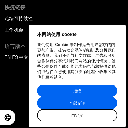
快捷链接
论坛可持续性
工作机会
本网站使用 cookie
我们使用 Cookie 来制作贴合用户需求的内
语言版本
容与广告、提供社交媒体功能以及分析我们
的流量。我们还会与社交媒体、广告和分析
EN
ES
中文
日本語
▪
▪
▪
合作伙伴分享您对我们网站的使用情况，这
些合作伙伴可能会将此类信息与您提供给他
们或他们在您使用其服务的过程中收集的其
他信息相结合。
拒绝
隐私政策和服务条款
全部允许
站点地图
自定义
©
2026
世界经济论坛
EN
ES
中文
日本語