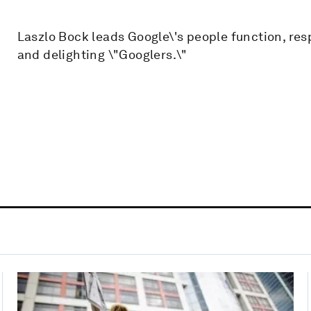
Laszlo Bock leads Google\'s people function, resp
and delighting \"Googlers.\"