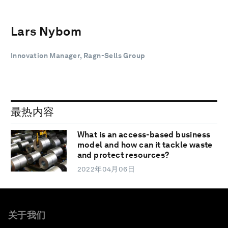
Lars Nybom
Innovation Manager, Ragn-Sells Group
最热内容
What is an access-based business
model and how can it tackle waste
and protect resources?
2022年04月06日
关于我们