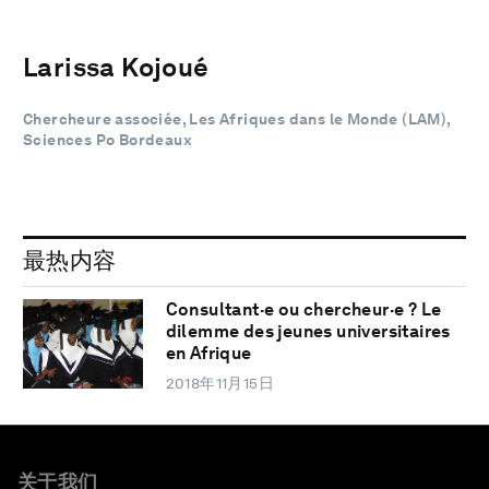
Larissa Kojoué
Chercheure associée, Les Afriques dans le Monde (LAM),
Sciences Po Bordeaux
最热内容
Consultant·e ou chercheur·e ? Le
dilemme des jeunes universitaires
en Afrique
2018年11月15日
关于我们