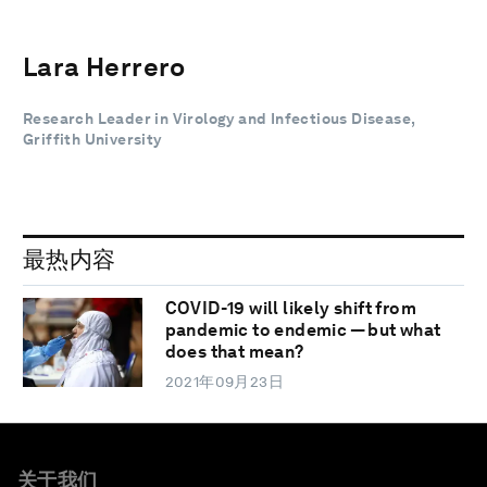
Lara Herrero
Research Leader in Virology and Infectious Disease,
Griffith University
最热内容
COVID-19 will likely shift from
pandemic to endemic — but what
does that mean?
2021年09月23日
关于我们