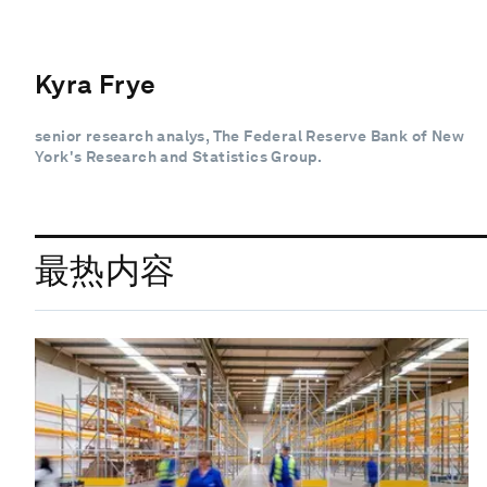
Kyra Frye
senior research analys, The Federal Reserve Bank of New
York's Research and Statistics Group.
最热内容