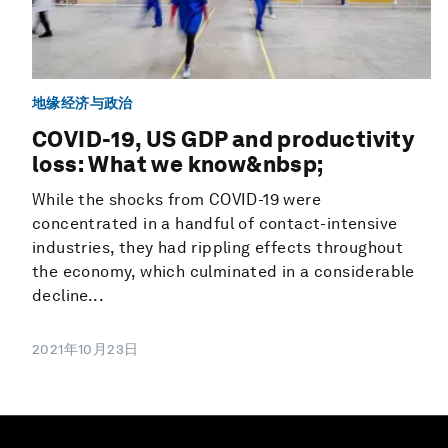
地缘经济与政治
COVID-19, US GDP and productivity
loss: What we know&nbsp;
While the shocks from COVID-19 were
concentrated in a handful of contact-intensive
industries, they had rippling effects throughout
the economy, which culminated in a considerable
decline...
2021年10月23日