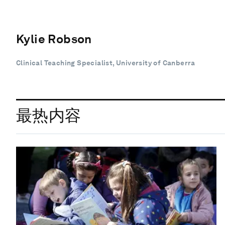
Kylie Robson
Clinical Teaching Specialist, University of Canberra
最热内容