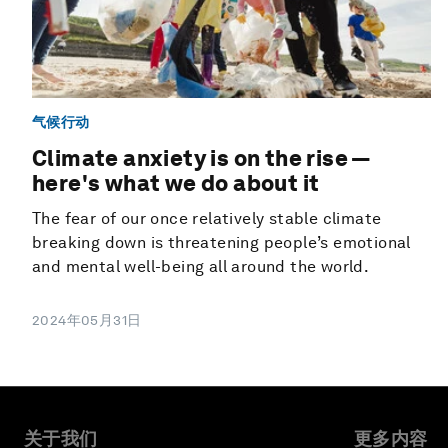
气候行动
Climate anxiety is on the rise —
here's what we do about it
The fear of our once relatively stable climate
breaking down is threatening people’s emotional
and mental well-being all around the world.
2024年05月31日
关于我们
更多内容