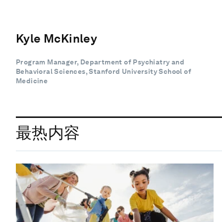
Kyle McKinley
Program Manager, Department of Psychiatry and
Behavioral Sciences, Stanford University School of
Medicine
最热内容