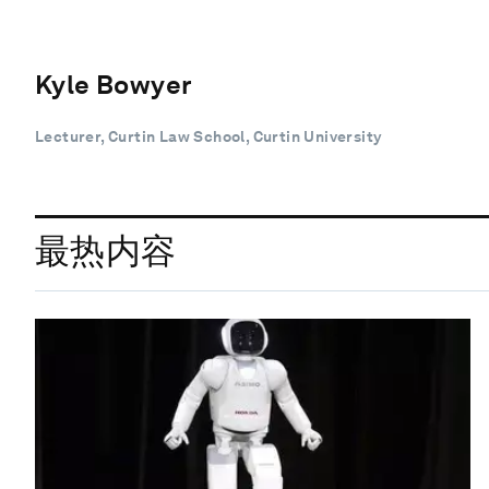
Kyle Bowyer
Lecturer, Curtin Law School, Curtin University
最热内容