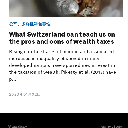
公平、多样性和包容性
What Switzerland can teach us on
the pros and cons of wealth taxes
Rising capital shares of income and associated
increases in inequality observed in many
developed nations have spurred new interest in
the taxation of wealth. Piketty et al. (2013) have
p...
2020年01月02日