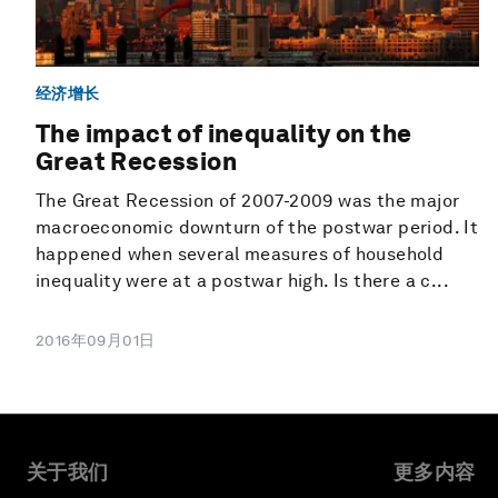
经济增长
The impact of inequality on the
Great Recession
The Great Recession of 2007-2009 was the major
macroeconomic downturn of the postwar period. It
happened when several measures of household
inequality were at a postwar high. Is there a c...
2016年09月01日
关于我们
更多内容