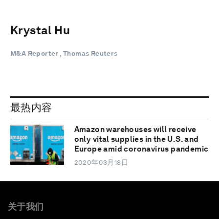
Krystal Hu
M&A Reporter , Thomas Reuters
最热内容
Amazon warehouses will receive
only vital supplies in the U.S. and
Europe amid coronavirus pandemic
2020年03月18日
关于我们