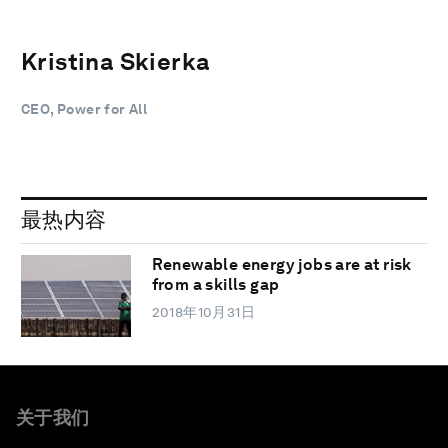
Kristina Skierka
CEO, Power for All
最热内容
Renewable energy jobs are at risk
from a skills gap
2018年10月31日
关于我们