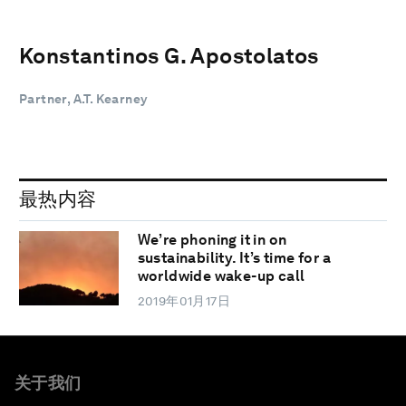
Konstantinos G. Apostolatos
Partner, A.T. Kearney
最热内容
We’re phoning it in on
sustainability. It’s time for a
worldwide wake-up call
2019年01月17日
关于我们