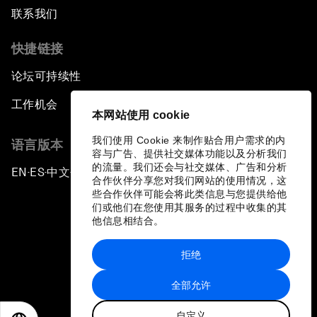
联系我们
快捷链接
论坛可持续性
工作机会
本网站使用 cookie
我们使用 Cookie 来制作贴合用户需求的内
语言版本
容与广告、提供社交媒体功能以及分析我们
的流量。我们还会与社交媒体、广告和分析
EN
ES
中文
日本語
▪
▪
▪
合作伙伴分享您对我们网站的使用情况，这
些合作伙伴可能会将此类信息与您提供给他
们或他们在您使用其服务的过程中收集的其
他信息相结合。
拒绝
隐私政策和服务条款
全部允许
站点地图
自定义