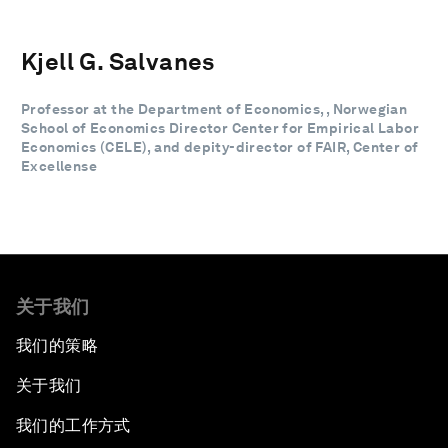
Kjell G. Salvanes
Professor at the Department of Economics, , Norwegian
School of Economics Director Center for Empirical Labor
Economics (CELE), and depity-director of FAIR, Center of
Excellense
关于我们
我们的策略
关于我们
我们的工作方式