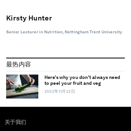
Kirsty Hunter
Senior Lecturer in Nutrition, Nottingham Trent University
最热内容
Here's why you don't always need
to peel your fruit and veg
2022年11月22日
关于我们