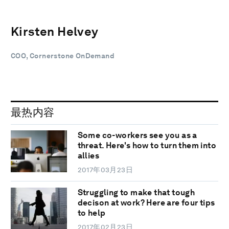
Kirsten Helvey
COO, Cornerstone OnDemand
最热内容
Some co-workers see you as a
threat. Here's how to turn them into
allies
2017年03月23日
Struggling to make that tough
decison at work? Here are four tips
to help
2017年02月23日