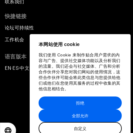
联系我们
快捷链接
论坛可持续性
工作机会
本网站使用 cookie
我们使用 Cookie 来制作贴合用户需求的内
语言版本
容与广告、提供社交媒体功能以及分析我们
的流量。我们还会与社交媒体、广告和分析
EN
ES
中文
日本語
▪
▪
▪
合作伙伴分享您对我们网站的使用情况，这
些合作伙伴可能会将此类信息与您提供给他
们或他们在您使用其服务的过程中收集的其
他信息相结合。
拒绝
隐私政策和服务条款
全部允许
站点地图
自定义
©
2026
世界经济论坛
EN
ES
中文
日本語