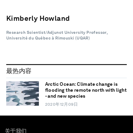
Kimberly Howland
Research Scientist/Adjunct University Professor,
Université du Québec à Rimouski (UQAR)
最热内容
Arctic Ocean: Climate change is
flooding the remote north with light
- and new species
2020年12月09日
关于我们