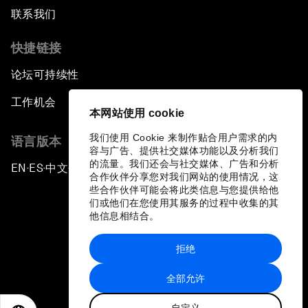
联系我们
快捷链接
论坛可持续性
工作机会
本网站使用 cookie
我们使用 Cookie 来制作贴合用户需求的内
语言版本
容与广告、提供社交媒体功能以及分析我们
的流量。我们还会与社交媒体、广告和分析
EN
ES
中文
日本語
▪
▪
▪
合作伙伴分享您对我们网站的使用情况，这
些合作伙伴可能会将此类信息与您提供给他
们或他们在您使用其服务的过程中收集的其
他信息相结合。
拒绝
隐私政策和服务条款
全部允许
站点地图
自定义