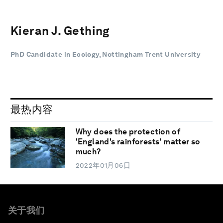
Kieran J. Gething
PhD Candidate in Ecology, Nottingham Trent University
最热内容
Why does the protection of
'England's rainforests' matter so
much?
2022年01月06日
关于我们