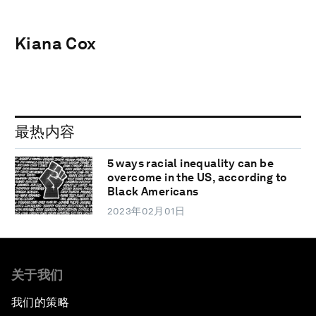
Kiana Cox
最热内容
5 ways racial inequality can be
overcome in the US, according to
Black Americans
2023年02月01日
关于我们
我们的策略