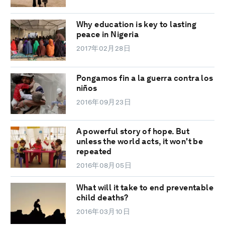
Why education is key to lasting
peace in Nigeria
2017年02月28日
Pongamos fin a la guerra contra los
niños
2016年09月23日
A powerful story of hope. But
unless the world acts, it won't be
repeated
2016年08月05日
What will it take to end preventable
child deaths?
2016年03月10日