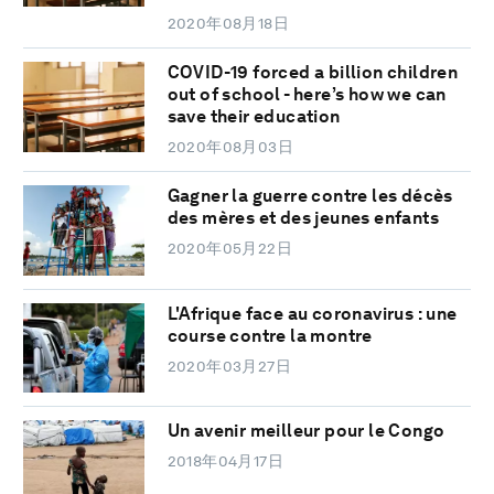
2020年08月18日
COVID-19 forced a billion children
out of school - here’s how we can
save their education
2020年08月03日
Gagner la guerre contre les décès
des mères et des jeunes enfants
2020年05月22日
L'Afrique face au coronavirus : une
course contre la montre
2020年03月27日
Un avenir meilleur pour le Congo
2018年04月17日