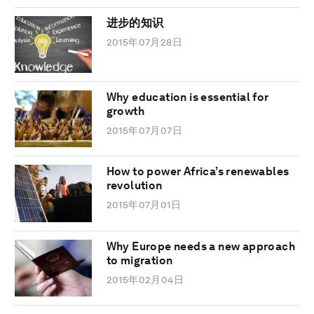
进步的知识
2015年07月28日
Why education is essential for
growth
2015年07月07日
How to power Africa’s renewables
revolution
2015年07月01日
Why Europe needs a new approach
to migration
2015年02月04日