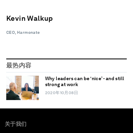
Kevin Walkup
CEO, Harmonate
最热内容
Why leaders can be ‘nice’ - and still
strong at work
2020年10月08日
关于我们