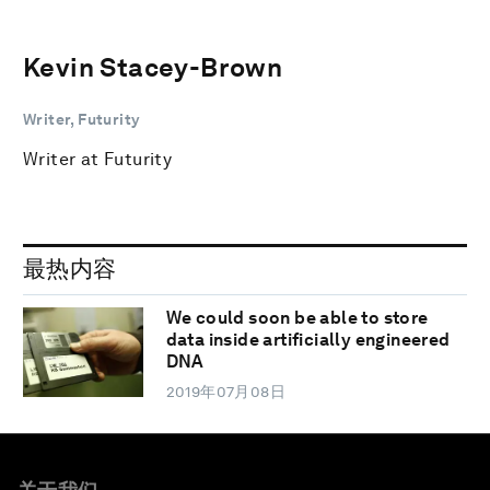
Kevin Stacey-Brown
Writer, Futurity
Writer at Futurity
最热内容
We could soon be able to store
data inside artificially engineered
DNA
2019年07月08日