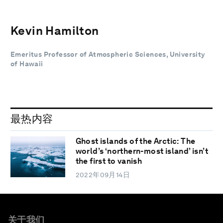
Kevin Hamilton
Emeritus Professor of Atmospheric Sciences, University
of Hawaii
最热内容
Ghost islands of the Arctic: The
world’s ‘northern-most island’ isn’t
the first to vanish
2022年09月14日
关于我们