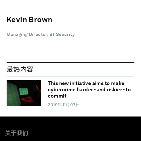
Kevin Brown
Managing Director, BT Security
最热内容
This new initiative aims to make
cybercrime harder - and riskier - to
commit
2019年11月07日
关于我们