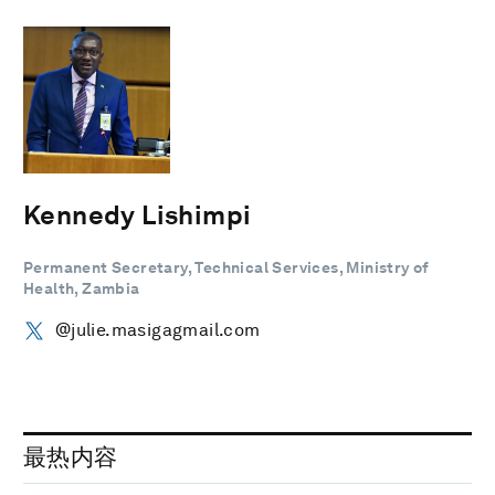
Kennedy Lishimpi
Permanent Secretary, Technical Services, Ministry of
Health, Zambia
@julie.masigagmail.com
最热内容