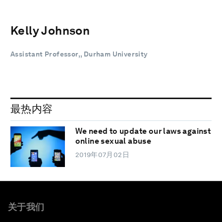
Kelly Johnson
Assistant Professor,, Durham University
最热内容
We need to update our laws against
online sexual abuse
2019年07月02日
关于我们