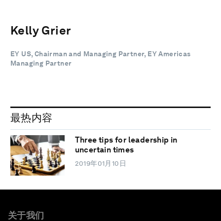
Kelly Grier
EY US, Chairman and Managing Partner, EY Americas
Managing Partner
最热内容
Three tips for leadership in
uncertain times
2019年01月10日
关于我们