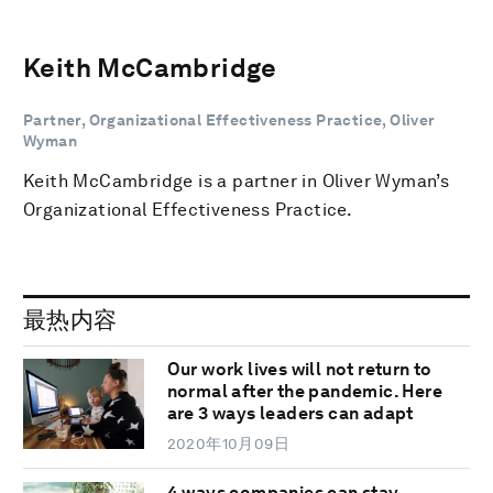
Keith McCambridge
Partner, Organizational Effectiveness Practice, Oliver
Wyman
Keith McCambridge is a partner in Oliver Wyman’s
Organizational Effectiveness Practice.
最热内容
Our work lives will not return to
normal after the pandemic. Here
are 3 ways leaders can adapt
2020年10月09日
4 ways companies can stay