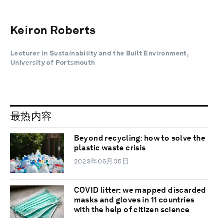
Keiron Roberts
Lecturer in Sustainability and the Built Environment,
University of Portsmouth
最热内容
Beyond recycling: how to solve the
plastic waste crisis
2023年06月05日
COVID litter: we mapped discarded
masks and gloves in 11 countries
with the help of citizen science