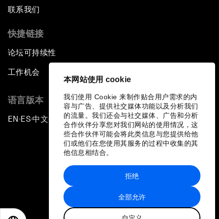
联系我们
快捷链接
论坛可持续性
工作机会
本网站使用 cookie
我们使用 Cookie 来制作贴合用户需求的内
语言版本
容与广告、提供社交媒体功能以及分析我们
的流量。我们还会与社交媒体、广告和分析
EN
ES
中文
日本語
▪
▪
▪
合作伙伴分享您对我们网站的使用情况，这
些合作伙伴可能会将此类信息与您提供给他
们或他们在您使用其服务的过程中收集的其
他信息相结合。
拒绝
隐私政策和服务条款
全部允许
站点地图
自定义