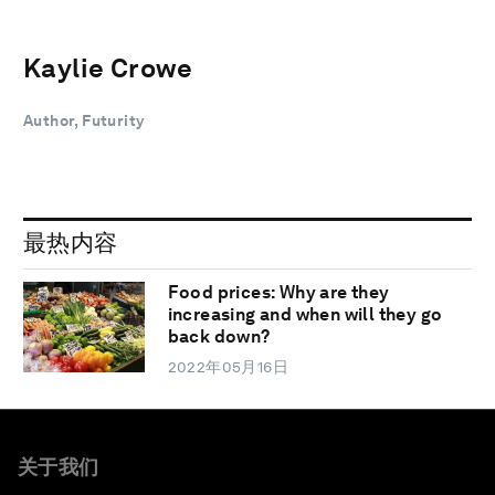
Kaylie Crowe
Author, Futurity
最热内容
Food prices: Why are they
increasing and when will they go
back down?
2022年05月16日
关于我们