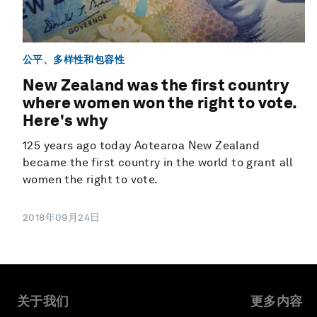
公平、多样性和包容性
New Zealand was the first country
where women won the right to vote.
Here's why
125 years ago today Aotearoa New Zealand
became the first country in the world to grant all
women the right to vote.
2018年09月24日
关于我们
更多内容