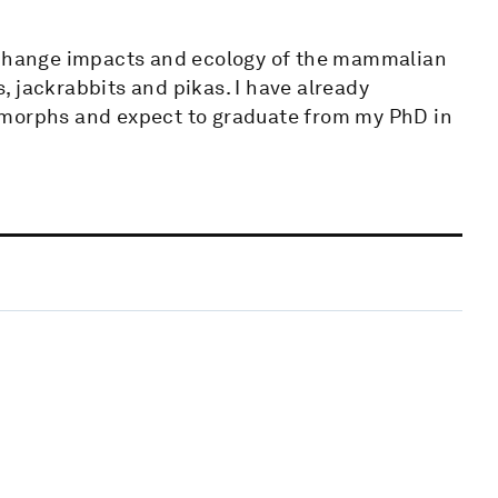
e change impacts and ecology of the mammalian
 jackrabbits and pikas. I have already
omorphs and expect to graduate from my PhD in