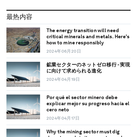
最热内容
The energy transition will need
critical minerals and metals. Here's
how to mine responsibly
2024年06月20日
鉱業セクターのネットゼロ移行 - 実現
に向けて求められる進化
2024年04月19日
Por qué el sector minero debe
explicar mejor su progreso hacia el
cero neto
2024年04月17日
Why the mining sector must dig