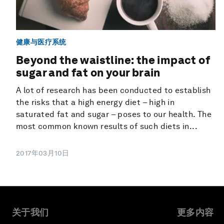
健康与医疗系统
Beyond the waistline: the impact of
sugar and fat on your brain
A lot of research has been conducted to establish
the risks that a high energy diet – high in
saturated fat and sugar – poses to our health. The
most common known results of such diets in...
2017年03月10日
关于我们
更多内容