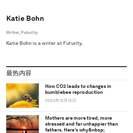
Katie Bohn
Writer, Futurity
Katie Bohn is a writer at Futurity.
最热内容
How CO2 leads to changes in
bumblebee reproduction
2022年12月12日
Mothers are more tired, more
stressed and far unhappier than
fathers. Here’s why&nbsp;