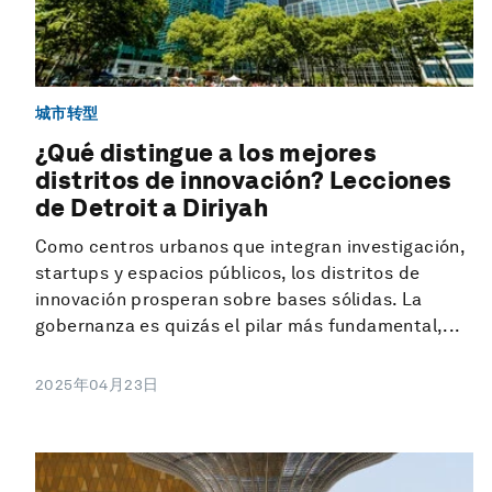
城市转型
¿Qué distingue a los mejores
distritos de innovación? Lecciones
de Detroit a Diriyah
Como centros urbanos que integran investigación,
startups y espacios públicos, los distritos de
innovación prosperan sobre bases sólidas. La
gobernanza es quizás el pilar más fundamental,...
2025年04月23日