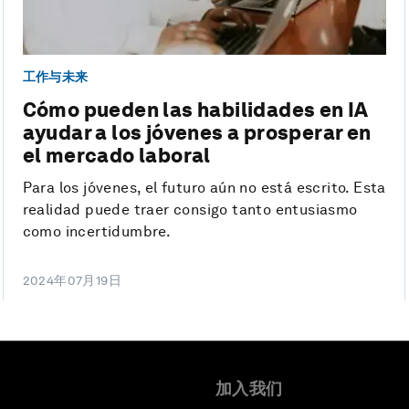
工作与未来
Cómo pueden las habilidades en IA
ayudar a los jóvenes a prosperar en
el mercado laboral
Para los jóvenes, el futuro aún no está escrito. Esta
realidad puede traer consigo tanto entusiasmo
como incertidumbre.
2024年07月19日
加入我们