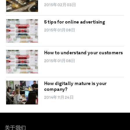
2015年02月03日
5 tips for online advertising
2015年01月08日
How to understand your customers
2015年01月08日
How digitally mature is your
company?
2014年11月24日
关于我们