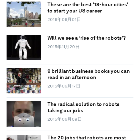
These are the best '18-hour cities'
to start your US career
2016年06月01日
Will we see a ‘rise of the robots’?
2015年11月20日
9 brilliant business books you can
read in an afternoon
2015年06月17日
The radical solution to robots
taking our jobs
2015年06月09日
The 20 jobs that robots are most