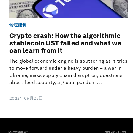
论坛建制
Crypto crash: How the algorithmic
stablecoin UST failed and what we
can learn from it
The global economic engine is sputtering as it tries
to move forward under a heavy burden – a war in
Ukraine, mass supply chain disruption, questions
about food security, a global pandemi...
2022年05月25日